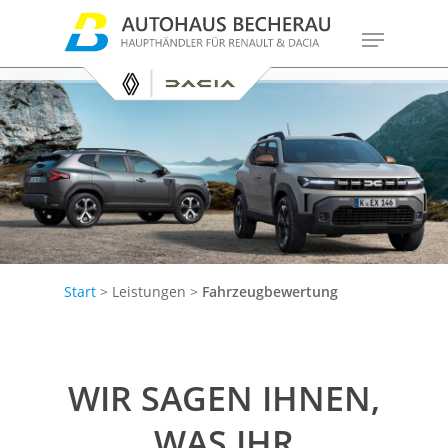
Skip
Menu
to
main
content
Start
> Leistungen >
Fahrzeugbewertung
WIR SAGEN IHNEN,
WAS IHR