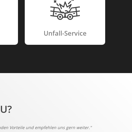
Unfall-Service
U?
den Vorteile und empfehlen uns gern weiter."