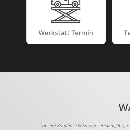
Werkstatt Termin
T
W
"Unsere Kunden schätzen unsere langjährige 