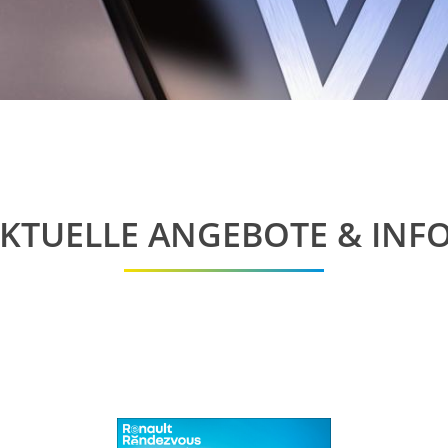
SYMBIOZ
TRAFIC COMBI
KANGOO RAPID
NUTZFAHRZEUGE
TRAFIC
MASTER
KTUELLE ANGEBOTE & INF