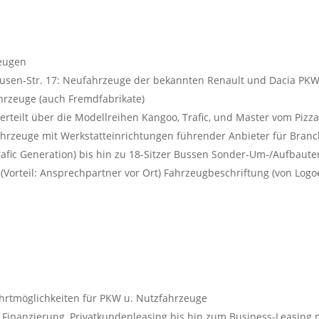
eugen
hausen-Str. 17: Neufahrzeuge der bekannten Renault und Dacia PK
hrzeuge (auch Fremdfabrikate)
erteilt über die Modellreihen Kangoo, Trafic, und Master vom Pizza
Fahrzeuge mit Werkstatteinrichtungen führender Anbieter für Bran
afic Generation) bis hin zu 18-Sitzer Bussen Sonder-Um-/Aufbaut
orteil: Ansprechpartner vor Ort) Fahrzeugbeschriftung (von Logoen
n
hrtmöglichkeiten für PKW u. Nutzfahrzeuge
r, Finanzierung, Privatkundenleasing bis hin zum Business-Leasing 