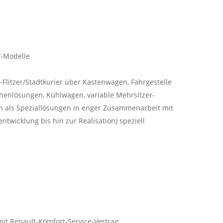
W-Modelle
-Flitzer/Stadtkurier über Kastenwagen, Fahrgestelle
chenlösungen, Kühlwagen, variable Mehrsitzer-
en als Speziallösungen in enger Zusammenarbeit mit
twicklung bis hin zur Realisation) speziell
mit Renault-Komfort-Service-Vertrag