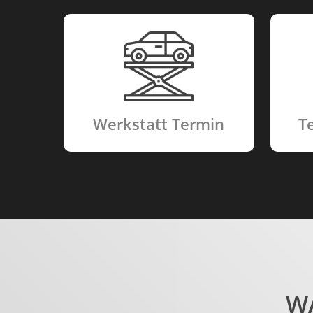
Werkstatt Termin
T
W