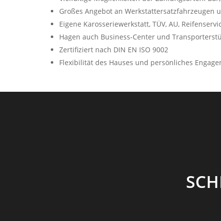
Großes Angebot an Werkstattersatzfahrzeugen u
Eigene Karosseriewerkstatt, TÜV, AU, Reifenservi
Hagen auch Business-Center und Transporterst
Zertifiziert nach DIN EN ISO 9002
Flexibilität des Hauses und persönliches Engage
SCH