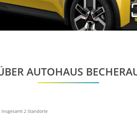
SYMBIOZ
TRAFIC COMBI
KANGOO RAPID
NUTZFAHRZEUGE
TRAFIC
MASTER
ÜBER AUTOHAUS BECHERA
 insgesamt 2 Standorte